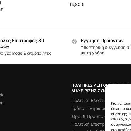
l
13,90
€
0
€
ολες Επιστροφές 30
Εγγύηση Προϊόντων
ερών
Υποστήριξη & εγγύηση 
με τη χρήση
ο για mods & ατμοποιητές
ΠΟΛΙΤΙΚΈΣ ΛΕΙΤΟΥΡΓΊΑΣ ΚΑΙ
ΔΙΑΧΕΊΡΙΣΗΣ ΣΥΝΑΛΛΑΓΏΝ
ok
Πολιτική Ελαττωματικού Πρ
am
Για να παρέ
Τρόποι Πληρωμής
όπως τα coo
συσκευής. Η
Όροι & Προϋποθέσεις
επεξεργαζό
Πολιτική Επιστροφών
αναγνωριστι
συγκατάθεση