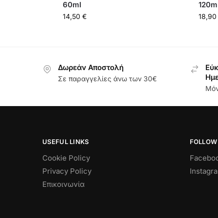
60ml
120m
14,50
€
18,9
Δωρεάν Αποστολή
Εύκ
Ημ
Σε παραγγελίες άνω των 30€
Μόν
USEFUL LINKS
FOLLOW
Cookie Policy
Facebo
Privacy Policy
Instagr
Επικοινωνία