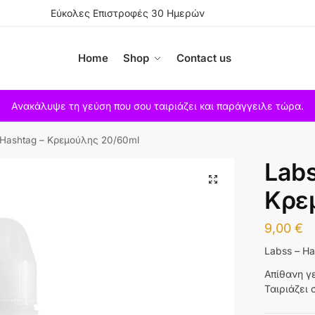
Εύκολες Επιστροφές 30 Ημερών
Home
Shop
Contact us
Ανακάλυψε τη γεύση που σου ταιριάζει και παράγγειλε τώρα.
 Hashtag – Κρεμούλης 20/60ml
Labs
Κρε
9,00
€
Labss – H
Απίθανη γ
Ταιριάζει 