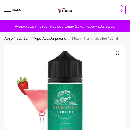
MENU
0
Ανακάλυψε τη γεύση που σου ταιριάζει και παράγγειλε τώρα.
Αρχική σελίδα
Υγρά Αναπλήρωσης
Steam Train – Jubilee 120ml
/
/