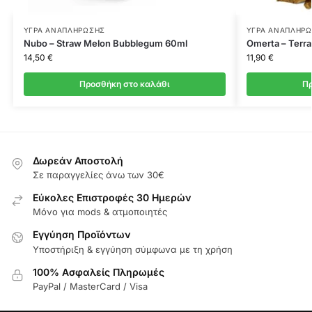
ΥΓΡΆ ΑΝΑΠΛΉΡΩΣΗΣ
ΥΓΡΆ ΑΝΑΠΛΉΡ
Nubo – Straw Melon Bubblegum 60ml
Omerta – Terra
14,50
€
11,90
€
Προσθήκη στο καλάθι
Πρ
Δωρεάν Αποστολή
Σε παραγγελίες άνω των 30€
Εύκολες Επιστροφές 30 Ημερών
Μόνο για mods & ατμοποιητές
Εγγύηση Προϊόντων
Υποστήριξη & εγγύηση σύμφωνα με τη χρήση
100% Ασφαλείς Πληρωμές
PayPal / MasterCard / Visa