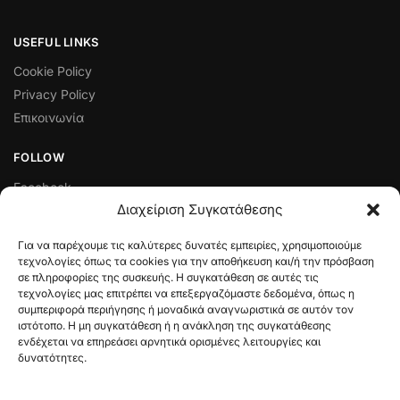
USEFUL LINKS
Cookie Policy
Privacy Policy
Επικοινωνία
FOLLOW
Facebook
Διαχείριση Συγκατάθεσης
Instagram
Για να παρέχουμε τις καλύτερες δυνατές εμπειρίες, χρησιμοποιούμε
ΠΟΛΙΤΙΚΈΣ ΛΕΙΤΟΥΡΓΊΑΣ ΚΑΙ ΔΙΑΧΕΊΡΙΣΗΣ ΣΥΝΑΛΛΑΓΏΝ
τεχνολογίες όπως τα cookies για την αποθήκευση και/ή την πρόσβαση
σε πληροφορίες της συσκευής. Η συγκατάθεση σε αυτές τις
Πολιτική Ελαττωματικού Προϊόντος
τεχνολογίες μας επιτρέπει να επεξεργαζόμαστε δεδομένα, όπως η
Τρόποι Πληρωμής
συμπεριφορά περιήγησης ή μοναδικά αναγνωριστικά σε αυτόν τον
Όροι & Προϋποθέσεις
ιστότοπο. Η μη συγκατάθεση ή η ανάκληση της συγκατάθεσης
ενδέχεται να επηρεάσει αρνητικά ορισμένες λειτουργίες και
Πολιτική Επιστροφών
δυνατότητες.
Αποστολές & Πληρωμές