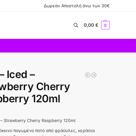
Δωρεάν Αποστολή άνω των 30€
0,00
€
0
Αναζήτηση
– Iced –
wberry Cherry
pberry 120ml
d – Strawberry Cherry Raspberry 120ml
όκκινο παγωμένο ποτό από φράουλες, κεράσια