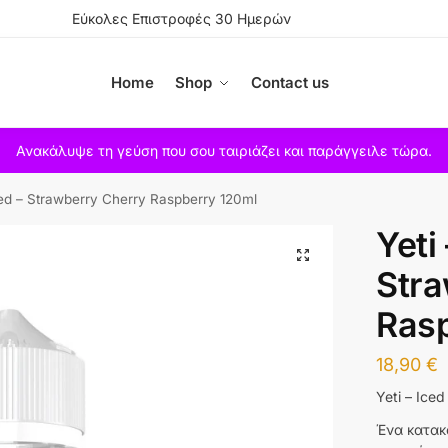
Εύκολες Επιστροφές 30 Ημερών
Home
Shop
Contact us
Ανακάλυψε τη γεύση που σου ταιριάζει και παράγγειλε τώρα.
ced – Strawberry Cherry Raspberry 120ml
Yeti 
Stra
Ras
18,90
€
Yeti – Ice
Ένα κατακ