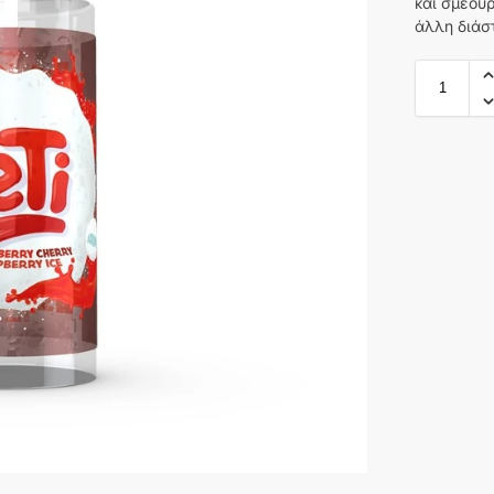
και σμέου
άλλη διάσ