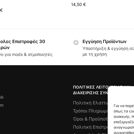
14,50
€
€
ολες Επιστροφές 30
Εγγύηση Προϊόντων
ερών
Υποστήριξη & εγγύηση 
με τη χρήση
ο για mods & ατμοποιητές
ΠΟΛΙΤΙΚΈΣ ΛΕΙΤΟΥΡΓΊΑΣ ΚΑΙ
ΔΙΑΧΕΊΡΙΣΗΣ ΣΥΝΑΛΛΑΓΏΝ
ok
Πολιτική Ελαττωματικού Πρ
am
Για να παρέ
Τρόποι Πληρωμής
όπως τα coo
συσκευής. Η
Όροι & Προϋποθέσεις
επεξεργαζό
Πολιτική Επιστροφών
αναγνωριστι
συγκατάθεση