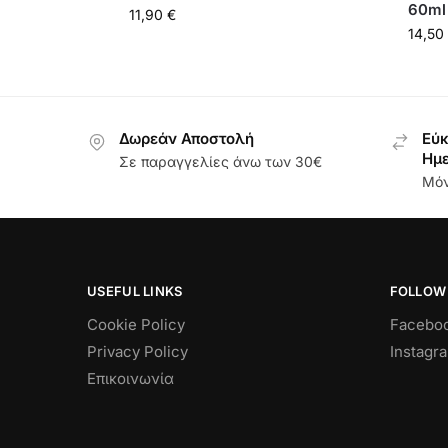
60ml
11,90
€
14,50
Δωρεάν Αποστολή
Εύκ
Ημ
Σε παραγγελίες άνω των 30€
Μόν
USEFUL LINKS
FOLLOW
Cookie Policy
Facebo
Privacy Policy
Instagr
Επικοινωνία