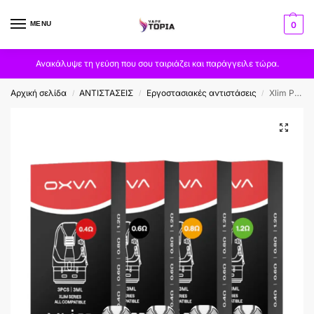
MENU
0
Ανακάλυψε τη γεύση που σου ταιριάζει και παράγγειλε τώρα.
Αρχική σελίδα
ΑΝΤΙΣΤΑΣΕΙΣ
Εργοστασιακές αντιστάσεις
Xlim Pod Top Fill Cartridge 3ml – OXVA
/
/
/