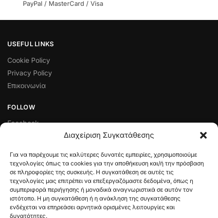
PayPal / MasterCard / Visa
USEFUL LINKS
Cookie Policy
Privacy Policy
Επικοινωνία
FOLLOW
Facebook
Διαχείριση Συγκατάθεσης
Instagram
Για να παρέχουμε τις καλύτερες δυνατές εμπειρίες, χρησιμοποιούμε
ΠΟΛΙΤΙΚΈΣ ΛΕΙΤΟΥΡΓΊΑΣ ΚΑΙ ΔΙΑΧΕΊΡΙΣΗΣ ΣΥΝΑΛΛΑΓΏΝ
τεχνολογίες όπως τα cookies για την αποθήκευση και/ή την πρόσβαση
σε πληροφορίες της συσκευής. Η συγκατάθεση σε αυτές τις
Πολιτική Ελαττωματικού Προϊόντος
τεχνολογίες μας επιτρέπει να επεξεργαζόμαστε δεδομένα, όπως η
Τρόποι Πληρωμής
συμπεριφορά περιήγησης ή μοναδικά αναγνωριστικά σε αυτόν τον
Όροι & Προϋποθέσεις
ιστότοπο. Η μη συγκατάθεση ή η ανάκληση της συγκατάθεσης
ενδέχεται να επηρεάσει αρνητικά ορισμένες λειτουργίες και
Πολιτική Επιστροφών
δυνατότητες.