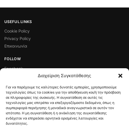
USEFUL LINKS
Cookie Policy
Privacy Policy
Επικοινωνία
FOLLOW
Facebook
Διαχείριση Συγκατάθεσης
Instagram
Για να παρέχουμε τις καλύτερες δυνατές εμπειρίες, χρησιμοποιούμε
ΠΟΛΙΤΙΚΈΣ ΛΕΙΤΟΥΡΓΊΑΣ ΚΑΙ ΔΙΑΧΕΊΡΙΣΗΣ ΣΥΝΑΛΛΑΓΏΝ
τεχνολογίες όπως τα cookies για την αποθήκευση και/ή την πρόσβαση
σε πληροφορίες της συσκευής. Η συγκατάθεση σε αυτές τις
Πολιτική Ελαττωματικού Προϊόντος
τεχνολογίες μας επιτρέπει να επεξεργαζόμαστε δεδομένα, όπως η
Τρόποι Πληρωμής
συμπεριφορά περιήγησης ή μοναδικά αναγνωριστικά σε αυτόν τον
Όροι & Προϋποθέσεις
ιστότοπο. Η μη συγκατάθεση ή η ανάκληση της συγκατάθεσης
ενδέχεται να επηρεάσει αρνητικά ορισμένες λειτουργίες και
Πολιτική Επιστροφών
δυνατότητες.
Αποστολές & Πληρωμές