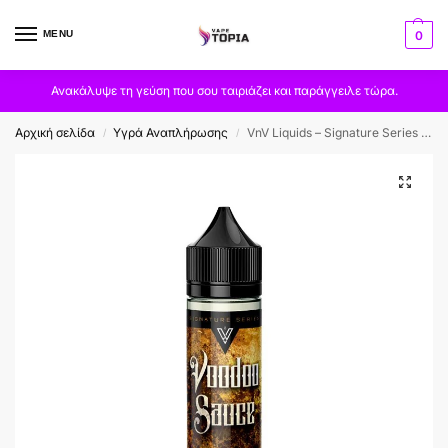
MENU
0
Ανακάλυψε τη γεύση που σου ταιριάζει και παράγγειλε τώρα.
Αρχική σελίδα
Υγρά Αναπλήρωσης
VnV Liquids – Signature Series – Voodoo Sauce 60ml
/
/