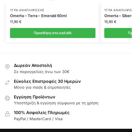
ΥΓΡΆ ΑΝΑΠΛΉΡΩΣΗΣ
ΥΓΡΆ ΑΝΑΠΛΉΡ
Omerta – Terra – Emerald 60ml
Omerta – Siber
11,90
€
15,90
€
Προσθήκη στο καλάθι
Πρ
Δωρεάν Αποστολή
Σε παραγγελίες άνω των 30€
Εύκολες Επιστροφές 30 Ημερών
Μόνο για mods & ατμοποιητές
Εγγύηση Προϊόντων
Υποστήριξη & εγγύηση σύμφωνα με τη χρήση
100% Ασφαλείς Πληρωμές
PayPal / MasterCard / Visa