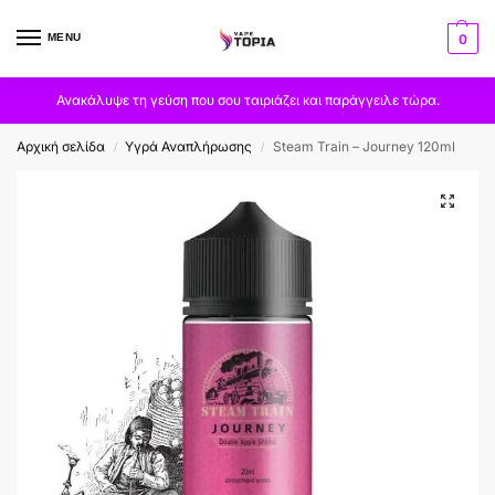
MENU
0
Ανακάλυψε τη γεύση που σου ταιριάζει και παράγγειλε τώρα.
Αρχική σελίδα
Υγρά Αναπλήρωσης
Steam Train – Journey 120ml
/
/