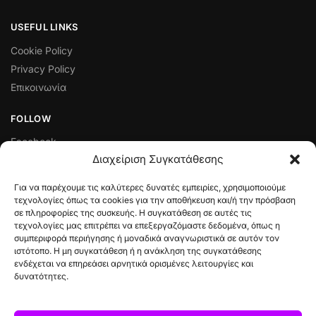
USEFUL LINKS
Cookie Policy
Privacy Policy
Επικοινωνία
FOLLOW
Facebook
Διαχείριση Συγκατάθεσης
Instagram
Για να παρέχουμε τις καλύτερες δυνατές εμπειρίες, χρησιμοποιούμε
ΠΟΛΙΤΙΚΈΣ ΛΕΙΤΟΥΡΓΊΑΣ ΚΑΙ ΔΙΑΧΕΊΡΙΣΗΣ ΣΥΝΑΛΛΑΓΏΝ
τεχνολογίες όπως τα cookies για την αποθήκευση και/ή την πρόσβαση
σε πληροφορίες της συσκευής. Η συγκατάθεση σε αυτές τις
Πολιτική Ελαττωματικού Προϊόντος
τεχνολογίες μας επιτρέπει να επεξεργαζόμαστε δεδομένα, όπως η
Τρόποι Πληρωμής
συμπεριφορά περιήγησης ή μοναδικά αναγνωριστικά σε αυτόν τον
ιστότοπο. Η μη συγκατάθεση ή η ανάκληση της συγκατάθεσης
Όροι & Προϋποθέσεις
ενδέχεται να επηρεάσει αρνητικά ορισμένες λειτουργίες και
Πολιτική Επιστροφών
δυνατότητες.
Αποστολές & Πληρωμές