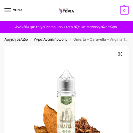
MENU
0
Ανακάλυψε τη γεύση που σου ταιριάζει και παράγγειλε τώρα.
Αρχική σελίδα
Υγρά Αναπλήρωσης
Omerta – Caravella – Virginia Tobacco 60ml
/
/