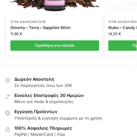
ΥΓΡΆ ΑΝΑΠΛΉΡΩΣΗΣ
ΥΓΡΆ ΑΝΑΠΛΉΡ
Omerta – Terra – Sapphire 60ml
Nubo – Candy 
11,90
€
14,50
€
Προσθήκη στο καλάθι
Πρ
Δωρεάν Αποστολή
Σε παραγγελίες άνω των 30€
Εύκολες Επιστροφές 30 Ημερών
Μόνο για mods & ατμοποιητές
Εγγύηση Προϊόντων
Υποστήριξη & εγγύηση σύμφωνα με τη χρήση
100% Ασφαλείς Πληρωμές
PayPal / MasterCard / Visa