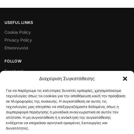
USEFUL LINKS
Cookie Policy
Privacy Policy
Επικοινωνία
FOLLOW
Facebook
Διαχείριση Συγκατάθεσης
Instagram
Για να παρέχουμε τις καλύτερες δυνατές εμπειρίες, χρησιμοποιούμε
ΠΟΛΙΤΙΚΈΣ ΛΕΙΤΟΥΡΓΊΑΣ ΚΑΙ ΔΙΑΧΕΊΡΙΣΗΣ ΣΥΝΑΛΛΑΓΏΝ
τεχνολογίες όπως τα cookies για την αποθήκευση και/ή την πρόσβαση
σε πληροφορίες της συσκευής. Η συγκατάθεση σε αυτές τις
Πολιτική Ελαττωματικού Προϊόντος
τεχνολογίες μας επιτρέπει να επεξεργαζόμαστε δεδομένα, όπως η
Τρόποι Πληρωμής
συμπεριφορά περιήγησης ή μοναδικά αναγνωριστικά σε αυτόν τον
Όροι & Προϋποθέσεις
ιστότοπο. Η μη συγκατάθεση ή η ανάκληση της συγκατάθεσης
ενδέχεται να επηρεάσει αρνητικά ορισμένες λειτουργίες και
Πολιτική Επιστροφών
δυνατότητες.
Αποστολές & Πληρωμές