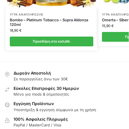
ΥΓΡΆ ΑΝΑΠΛΉΡΩΣΗΣ
ΥΓΡΆ ΑΝΑΠΛΉΡ
Bombo – Platinum Tobacco – Supra Aldonza
Omerta – Siber
120ml
15,90
€
18,90
€
Πρ
Προσθήκη στο καλάθι
Δωρεάν Αποστολή
Σε παραγγελίες άνω των 30€
Εύκολες Επιστροφές 30 Ημερών
Μόνο για mods & ατμοποιητές
Εγγύηση Προϊόντων
Υποστήριξη & εγγύηση σύμφωνα με τη χρήση
100% Ασφαλείς Πληρωμές
PayPal / MasterCard / Visa