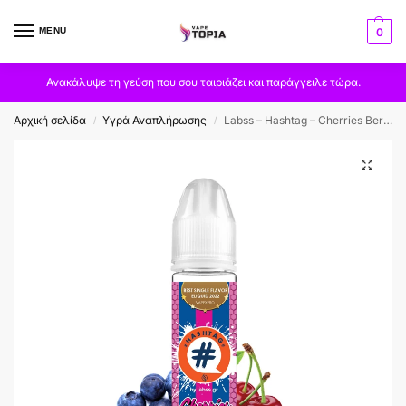
MENU
0
Ανακάλυψε τη γεύση που σου ταιριάζει και παράγγειλε τώρα.
Αρχική σελίδα
Υγρά Αναπλήρωσης
Labss – Hashtag – Cherries Berries 60ml
/
/