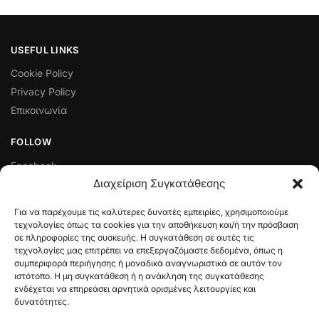
USEFUL LINKS
Cookie Policy
Privacy Policy
Επικοινωνία
FOLLOW
Facebook
Διαχείριση Συγκατάθεσης
Instagram
Για να παρέχουμε τις καλύτερες δυνατές εμπειρίες, χρησιμοποιούμε
ΠΟΛΙΤΙΚΈΣ ΛΕΙΤΟΥΡΓΊΑΣ ΚΑΙ ΔΙΑΧΕΊΡΙΣΗΣ ΣΥΝΑΛΛΑΓΏΝ
τεχνολογίες όπως τα cookies για την αποθήκευση και/ή την πρόσβαση
σε πληροφορίες της συσκευής. Η συγκατάθεση σε αυτές τις
Πολιτική Ελαττωματικού Προϊόντος
τεχνολογίες μας επιτρέπει να επεξεργαζόμαστε δεδομένα, όπως η
Τρόποι Πληρωμής
συμπεριφορά περιήγησης ή μοναδικά αναγνωριστικά σε αυτόν τον
Όροι & Προϋποθέσεις
ιστότοπο. Η μη συγκατάθεση ή η ανάκληση της συγκατάθεσης
ενδέχεται να επηρεάσει αρνητικά ορισμένες λειτουργίες και
Πολιτική Επιστροφών
δυνατότητες.
Αποστολές & Πληρωμές