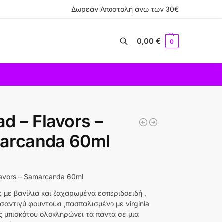
Δωρεάν Αποστολή άνω των 30€
0,00
€
0
Αναζήτηση
d – Flavors –
arcanda 60ml
lavors – Samarcanda 60ml
ς με βανίλια και ζαχαρωμένα εσπεριδοειδή ,
σαντιγύ φουντούκι ,πασπαλισμένο με virginia
ς μπισκότου ολοκληρώνει τα πάντα σε μια