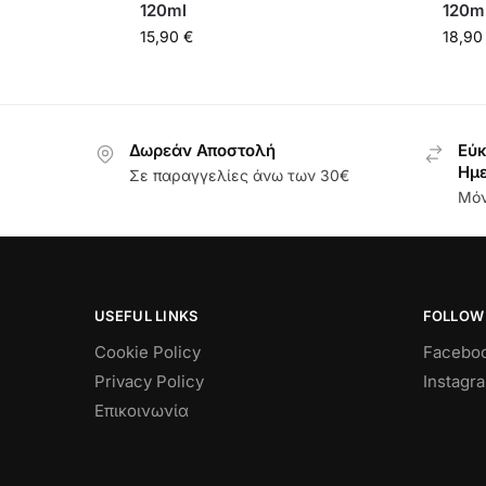
120ml
120m
15,90
€
18,9
Δωρεάν Αποστολή
Εύκ
Ημ
Σε παραγγελίες άνω των 30€
Μόν
USEFUL LINKS
FOLLOW
Cookie Policy
Facebo
Privacy Policy
Instagr
Επικοινωνία