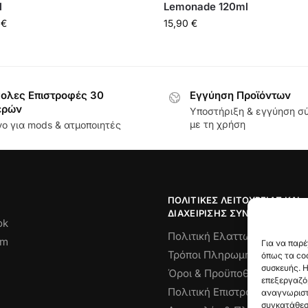
l
Lemonade 120ml
0
€
15,90
€
ολες Επιστροφές 30
Εγγύηση Προϊόντων
ερών
Υποστήριξη & εγγύηση 
με τη χρήση
ο για mods & ατμοποιητές
ΠΟΛΙΤΙΚΈΣ ΛΕΙΤΟΥΡΓΊΑΣ ΚΑΙ
ΔΙΑΧΕΊΡΙΣΗΣ ΣΥΝΑΛΛΑΓΏΝ
ok
Πολιτική Ελαττωματικού Πρ
am
Για να παρέ
Τρόποι Πληρωμής
όπως τα coo
συσκευής. Η
Όροι & Προϋποθέσεις
επεξεργαζό
Πολιτική Επιστροφών
αναγνωριστι
συγκατάθεση