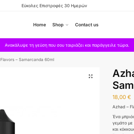
Εύκολες Επιστροφές 30 Ημερών
Home
Shop
Contact us
Ανακάλυψε τη γεύση που σου ταιριάζει και παράγγειλε τώρα.
 Flavors – Samarcanda 60ml
Azha
Sam
18,00
€
Azhad – F
Ένα μπριό
γεμάτο με 
και κόκκου