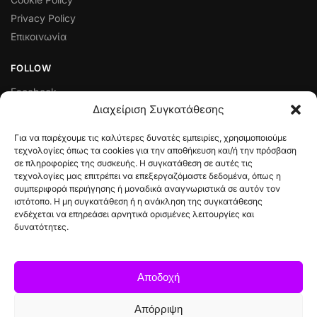
Privacy Policy
Επικοινωνία
FOLLOW
Facebook
Διαχείριση Συγκατάθεσης
Instagram
Για να παρέχουμε τις καλύτερες δυνατές εμπειρίες, χρησιμοποιούμε
ΠΟΛΙΤΙΚΈΣ ΛΕΙΤΟΥΡΓΊΑΣ ΚΑΙ ΔΙΑΧΕΊΡΙΣΗΣ ΣΥΝΑΛΛΑΓΏΝ
τεχνολογίες όπως τα cookies για την αποθήκευση και/ή την πρόσβαση
σε πληροφορίες της συσκευής. Η συγκατάθεση σε αυτές τις
Πολιτική Ελαττωματικού Προϊόντος
τεχνολογίες μας επιτρέπει να επεξεργαζόμαστε δεδομένα, όπως η
Τρόποι Πληρωμής
συμπεριφορά περιήγησης ή μοναδικά αναγνωριστικά σε αυτόν τον
Όροι & Προϋποθέσεις
ιστότοπο. Η μη συγκατάθεση ή η ανάκληση της συγκατάθεσης
ενδέχεται να επηρεάσει αρνητικά ορισμένες λειτουργίες και
Πολιτική Επιστροφών
δυνατότητες.
Αποστολές & Πληρωμές
Αποδοχή
© 2025 All rights reserved to
Απόρριψη
Big Digital Marketing